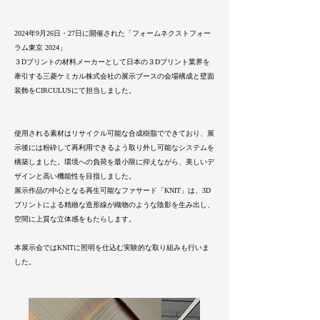
2
024年9月26日・27日に開催された「フォームネクストフォー
ラム東京 2024」
３Dプリントの材料メーカーとして日本の３Dプリント業界を
牽引する三菱ケミカル株式会社の展示ブースの会場構成と壁面
装飾を
CIRCULUSにて担当しました。
使用される素材はリサイクル可能な合成樹脂でできており、展
示後には粉砕して再利用できるよう取り外し可能なシステムを
構築しました。
環境への負荷を最小限に抑えながら、美しいデ
ザインと高い機能性を目指しました。
展示作品の中心となる再生可能なファサード「KNIT」は、3D
プリントによる精緻な造形線が織物のような陰影を生み出し、
空間に上質な立体感をもたらします。
​本展示会ではKNITに照明を仕込む実験的な取り組みも行いま
した。