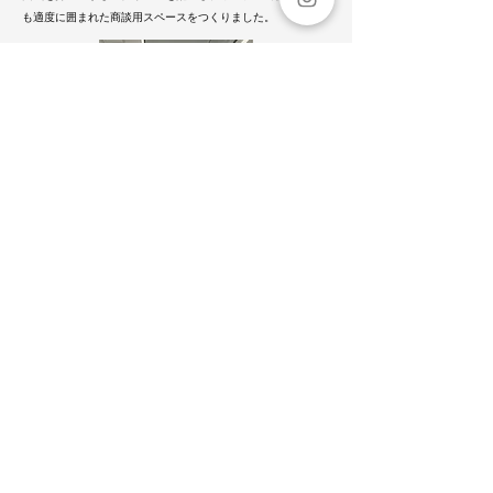
も適度に囲まれた商談用スペースをつくりました。
プレスリリース：
環境に配慮したブランドがロボットアーム式3Dプリンタを用
いてイベント展示ブース内大型装飾壁面を作成
Read more